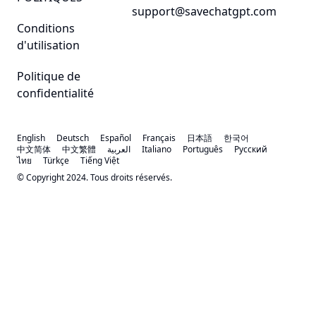
support@savechatgpt.com
Conditions
d'utilisation
Politique de
confidentialité
English
Deutsch
Español
Français
日本語
한국어
中文简体
中文繁體
العربية
Italiano
Português
Русский
ไทย
Türkçe
Tiếng Việt
© Copyright 2024. Tous droits réservés.