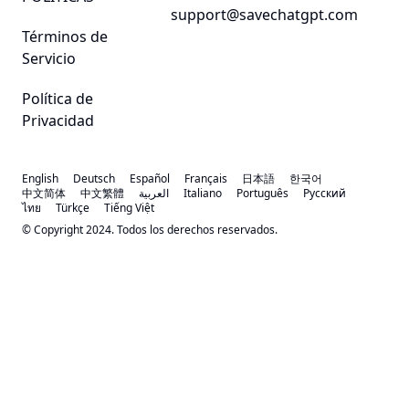
support@savechatgpt.com
Términos de
Servicio
Política de
Privacidad
English
Deutsch
Español
Français
日本語
한국어
中文简体
中文繁體
العربية
Italiano
Português
Русский
ไทย
Türkçe
Tiếng Việt
© Copyright 2024. Todos los derechos reservados.